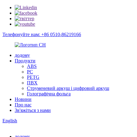
Телефонуйте нам: +86 0510-86219166
додому
Продукти
ABS
PC
PETG
ПВХ
Струменевий аркуш і цифровий аркуш
Голографічна фольга
Новини
Про нас
Зв'яжіться з нами
English
додому