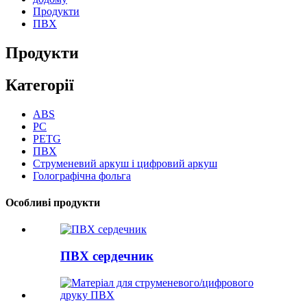
Продукти
ПВХ
Продукти
Категорії
ABS
PC
PETG
ПВХ
Струменевий аркуш і цифровий аркуш
Голографічна фольга
Особливі продукти
ПВХ сердечник