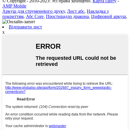
© Copyright - 2010-2023: Усі права захищено.
Карта сайту
-
AMP Mobile
Аркуш для струменевого друку
,
Лист абс
,
Накладка з
покриттям
,
Абс Core
,
Простирадло дракона
,
Цифровий аркуш
,
Відправити лист
x