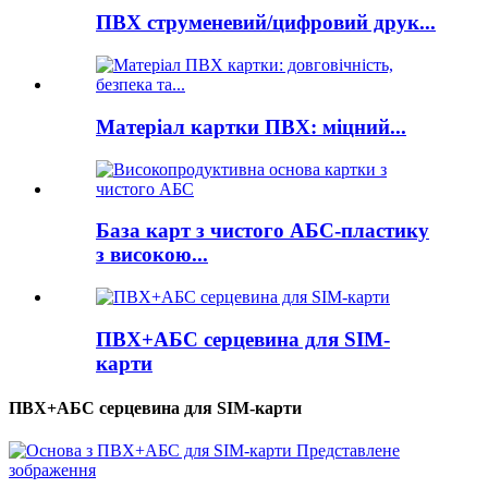
ПВХ струменевий/цифровий друк...
Матеріал картки ПВХ: міцний...
База карт з чистого АБС-пластику
з високою...
ПВХ+АБС серцевина для SIM-
карти
ПВХ+АБС серцевина для SIM-карти