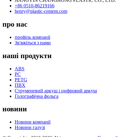
JIANGYIN CHANGHONG PLASTIC CO., LTD.
+86 0510-86219166
henry@plastic-cement.com
про нас
профіль компанії
Зв'яжіться з нами
наші продукти
ABS
PC
PETG
ПВХ
Струменевий аркуш і цифровий аркуш
Голографічна фольга
новини
Новини компанії
Новини галузі