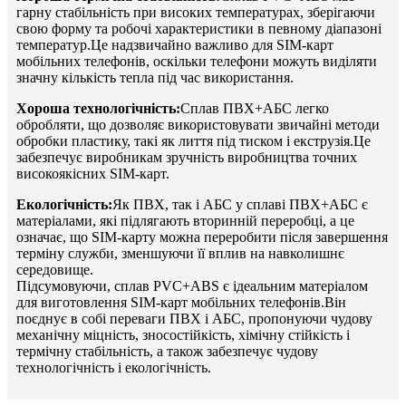
гарну стабільність при високих температурах, зберігаючи
свою форму та робочі характеристики в певному діапазоні
температур.Це надзвичайно важливо для SIM-карт
мобільних телефонів, оскільки телефони можуть виділяти
значну кількість тепла під час використання.
Хороша технологічність:
Сплав ПВХ+АБС легко
обробляти, що дозволяє використовувати звичайні методи
обробки пластику, такі як лиття під тиском і екструзія.Це
забезпечує виробникам зручність виробництва точних
високоякісних SIM-карт.
Екологічність:
Як ПВХ, так і АБС у сплаві ПВХ+АБС є
матеріалами, які підлягають вторинній переробці, а це
означає, що SIM-карту можна переробити після завершення
терміну служби, зменшуючи її вплив на навколишнє
середовище.
Підсумовуючи, сплав PVC+ABS є ідеальним матеріалом
для виготовлення SIM-карт мобільних телефонів.Він
поєднує в собі переваги ПВХ і АБС, пропонуючи чудову
механічну міцність, зносостійкість, хімічну стійкість і
термічну стабільність, а також забезпечує чудову
технологічність і екологічність.