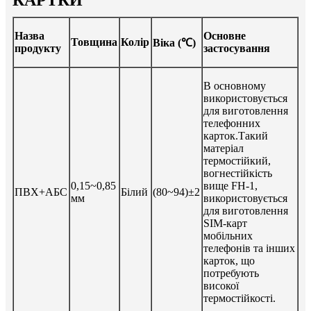
Назва
Основне
Товщина
Колір
Віка (℃)
продукту
застосування
В основному
використовується
для виготовлення
телефонних
карток.Такий
матеріал
термостійкий,
вогнестійкість
0,15~0,85
вище FH-1,
ПВХ+АБС
Білий
(80~94)±2
мм
використовується
для виготовлення
SIM-карт
мобільних
телефонів та інших
карток, що
потребують
високої
термостійкості.