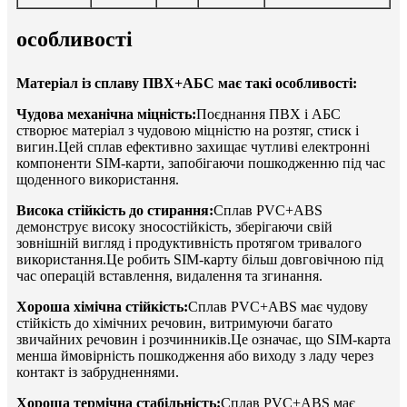
особливості
Матеріал із сплаву ПВХ+АБС має такі особливості:
Чудова механічна міцність:
Поєднання ПВХ і АБС
створює матеріал з чудовою міцністю на розтяг, стиск і
вигин.Цей сплав ефективно захищає чутливі електронні
компоненти SIM-карти, запобігаючи пошкодженню під час
щоденного використання.
Висока стійкість до стирання:
Сплав PVC+ABS
демонструє високу зносостійкість, зберігаючи свій
зовнішній вигляд і продуктивність протягом тривалого
використання.Це робить SIM-карту більш довговічною під
час операцій вставлення, видалення та згинання.
Хороша хімічна стійкість:
Сплав PVC+ABS має чудову
стійкість до хімічних речовин, витримуючи багато
звичайних речовин і розчинників.Це означає, що SIM-карта
менша ймовірність пошкодження або виходу з ладу через
контакт із забрудненнями.
Хороша термічна стабільність:
Сплав PVC+ABS має