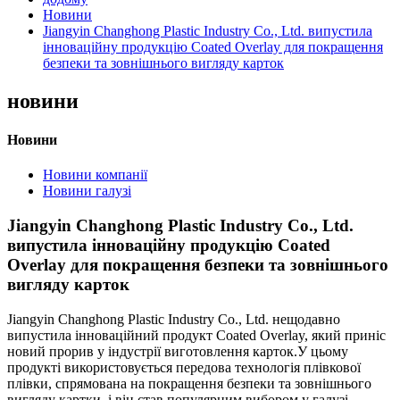
Новини
Jiangyin Changhong Plastic Industry Co., Ltd. випустила
інноваційну продукцію Coated Overlay для покращення
безпеки та зовнішнього вигляду карток
новини
Новини
Новини компанії
Новини галузі
Jiangyin Changhong Plastic Industry Co., Ltd.
випустила інноваційну продукцію Coated
Overlay для покращення безпеки та зовнішнього
вигляду карток
Jiangyin Changhong Plastic Industry Co., Ltd. нещодавно
випустила інноваційний продукт Coated Overlay, який приніс
новий прорив у індустрії виготовлення карток.У цьому
продукті використовується передова технологія плівкової
плівки, спрямована на покращення безпеки та зовнішнього
вигляду картки, і він став популярним вибором у галузі.