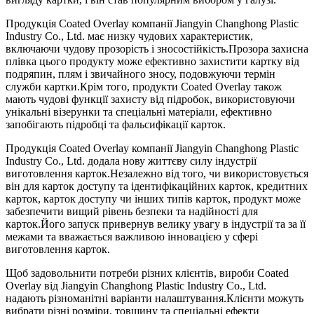
Продукція Coated Overlay компанії Jiangyin Changhong Plastic
Industry Co., Ltd. має низку чудових характеристик,
включаючи чудову прозорість і зносостійкість.Прозора захисна
плівка цього продукту може ефективно захистити картку від
подряпин, плям і звичайного зносу, подовжуючи термін
служби картки.Крім того, продукти Coated Overlay також
мають чудові функції захисту від підробок, використовуючи
унікальні візерунки та спеціальні матеріали, ефективно
запобігають підробці та фальсифікації карток.
Продукція Coated Overlay компанії Jiangyin Changhong Plastic
Industry Co., Ltd. додала нову життєву силу індустрії
виготовлення карток.Незалежно від того, чи використовується
він для карток доступу та ідентифікаційних карток, кредитних
карток, карток доступу чи інших типів карток, продукт може
забезпечити вищий рівень безпеки та надійності для
карток.Його запуск привернув велику увагу в індустрії та за її
межами та вважається важливою інновацією у сфері
виготовлення карток.
Щоб задовольнити потреби різних клієнтів, вироби Coated
Overlay від Jiangyin Changhong Plastic Industry Co., Ltd.
надають різноманітні варіанти налаштування.Клієнти можуть
вибрати різні розміри, товщину та спеціальні ефекти