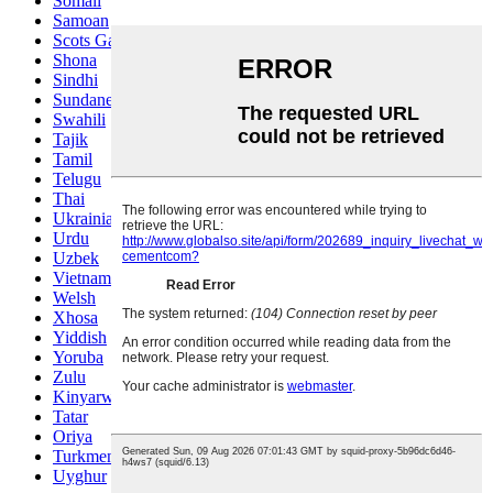
Somali
Samoan
Scots Gaelic
Shona
Sindhi
Sundanese
Swahili
Tajik
Tamil
Telugu
Thai
Ukrainian
Urdu
Uzbek
Vietnamese
Welsh
Xhosa
Yiddish
Yoruba
Zulu
Kinyarwanda
Tatar
Oriya
Turkmen
Uyghur