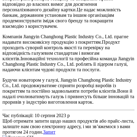
відповідно до власних вимог для досягнення
персоналізованого дизайну картки.Це надає можливість
банкам, державним установам та іншим організаціям
продемонструвати імідж свого бренду та покращити
взаємодію з користувачем.
Компанія Jiangyin Changhong Plastic Industry Co., Ltd. прагне
надавати високоякісну продукцію з покриттям.Продукт
проходить суворий контроль якості та перевірку на
відповідність галузевим стандартам і вимогам
клієнтів.Інноваційні технології та професійна команда Jiangyin
Changhong Plastic Industry Co., Ltd. роблять її лідером галузі,
надаючи клієнтам чудові продукти та послуги.
Будучи новатором у галузі, Jiangyin Changhong Plastic Industry
Co., Ltd. продовжуватиме сприяти розробці виробів із
покриттям та постійно задовольняти потреби клієнтів.Вони й
надалі очолюватимуть галузь і привнесуть більше інновацій та
проривів у індустрію виготовлення карток.
Час публікації: 10 серпня 2023 р
Щоб отримати запити щодо наших продуктів або прайс-листа,
залиште нам свою електронну адресу, і ми зв’яжемося з вами
протягом 24 годин.
Запит