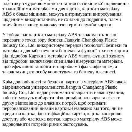
пластику з чудовою міцністю та зносостійкістю.У порівнянні з
традиційними матеріалами для карток, картки з матеріалу
ABS є більш міцними, можуть витримувати випробування
щоденним використанням, не схильні до подряпин, плям і
звичайного зносу, подовжуючи термін служби картки.
У той же час картки з матеріалу ABS також мають значні
переваги з точки зору безпеки.Jiangyin Changhong Plastic
Industry Co., Ltd. використовує передові технології безпеки та
матеріали для забезпечення безпеки та функції захисту картки
від підробок.Картки з матеріалу ABS мають функції захисту
від підробок, включаючи спеціальні візерунки та матеріали,
щоб ефективно запобігати підробкам і фальсифікаціям, а
також захищати особу користувача та безпеку власності.
Крім довговічності та безпеки, картки з матеріалу ABS також
відрізняються універсальністю.Jiangyin Changhong Plastic
Industry Co., Ltd. надає різноманітні варіанти налаштування,
клієнти можуть вибирати різні розміри, кольори та ефекти
друку відповідно до власних потреб, щоб отримати
персоналізований дизайн картки.Незалежно від того, чи це
кредитна картка, ідентифікаційна картка, картка контролю
доступу або членська картка, картка з матеріалу ABS може
задовольнити потреби різних застосувань.