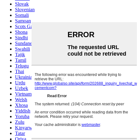
Slovak
Slovenian
Somali
Samoan
Scots Gaelic
Shona
Sindhi
Sundanese
Swahili
Tajik
Tamil
Telugu
Thai
Ukrainian
Urdu
Uzbek
Vietnamese
Welsh
Xhosa
Yiddish
Yoruba
Zulu
Kinyarwanda
Tatar
Oriya