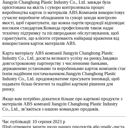
Jiangyin Changhong Plastic Industry Co., Ltd. завжди була
орієнтована на якість і суворо контролювала процес
виробництва карток із матеріалів ABS.Компанія використовує
сучасне виробниче обладнання та суворі заходи контролю
якості, щоб гарантувати, що кожна партія продукції відповідає
високим стандартам.Команда професіоналів також надає
технічну підтримку та післяпродажне обслуговування, щоб
гарантувати, що клієнти отримають найкращі враження від
використання карток матеріалів ABS.
Карта матеріалу ABS компанії Jiangyin Changhong Plastic
Industry Co., Ltd. досягла великого успіху на ринку.Завдяки
довгостроковому партнерству з численними банками,
державними установами та виробниками карток компанія стає
їхнім надійним постачальником.Jiangyin Changhong Plastic
Industry Co., Ltd. продовжуватиме просувати інновації, щоб
надавати більш безпечні та надійні карткові рішення для
ринку.
Якщо вам потрібно дізнатися більше про карткові продукти з
матеріалів ABS компанії Jiangyin Changhong Plastic Industry
Co., Ltd., зв’яжіться з нашою командою продажів.
Час публікації: 10 серпня 2023 р
Щоб отримати запити щодо наших продуктів або прайс-листа,