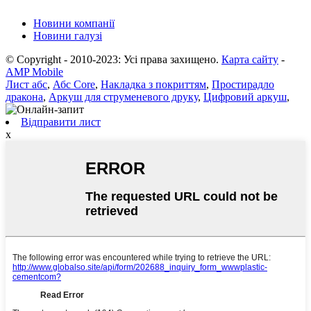
Новини компанії
Новини галузі
© Copyright - 2010-2023: Усі права захищено.
Карта сайту
-
AMP Mobile
Лист абс
,
Абс Core
,
Накладка з покриттям
,
Простирадло
дракона
,
Аркуш для струменевого друку
,
Цифровий аркуш
,
Відправити лист
x