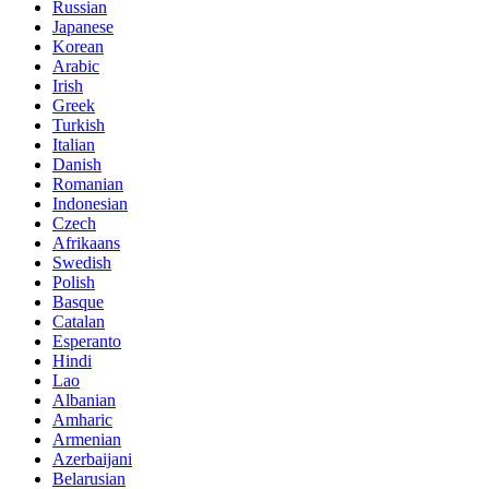
Russian
Japanese
Korean
Arabic
Irish
Greek
Turkish
Italian
Danish
Romanian
Indonesian
Czech
Afrikaans
Swedish
Polish
Basque
Catalan
Esperanto
Hindi
Lao
Albanian
Amharic
Armenian
Azerbaijani
Belarusian