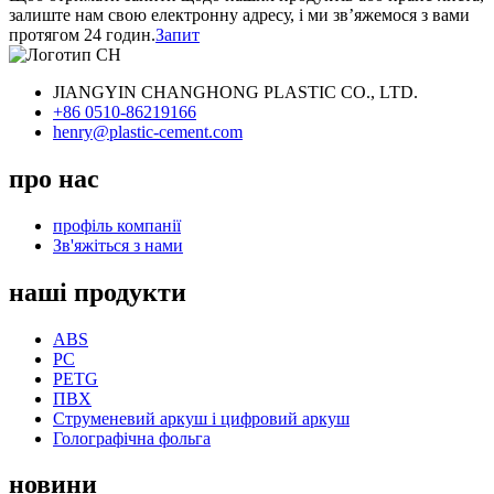
залиште нам свою електронну адресу, і ми зв’яжемося з вами
протягом 24 годин.
Запит
JIANGYIN CHANGHONG PLASTIC CO., LTD.
+86 0510-86219166
henry@plastic-cement.com
про нас
профіль компанії
Зв'яжіться з нами
наші продукти
ABS
PC
PETG
ПВХ
Струменевий аркуш і цифровий аркуш
Голографічна фольга
новини